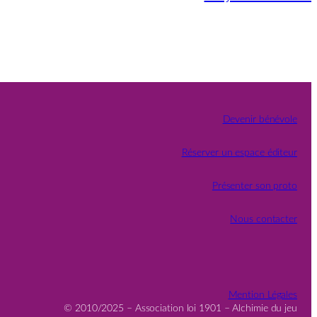
Devenir bénévole
Réserver un espace éditeur
Présenter son proto
Nous contacter
Mention Légales
© 2010/2025 – Association loi 1901 – Alchimie du jeu