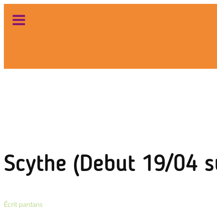
Aller
au
contenu
Scythe (Debut 19/04 s
Écrit par
dans