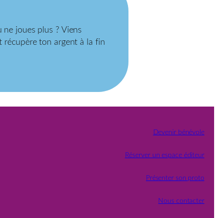
u ne joues plus ? Viens
t récupère ton argent à la fin
Devenir bénévole
Réserver un espace éditeur
Présenter son proto
Nous contacter