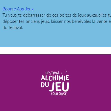
Bourse Aux Jeux
Tu veux te débarrasser de ces boites de jeux auxquelles t
déposer tes anciens jeux, laisser nos bénévoles la vente e
du festival.