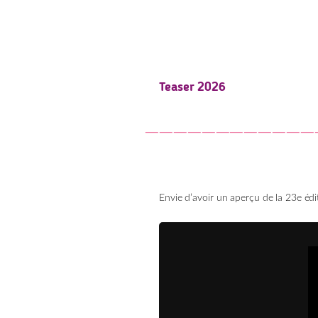
Teaser 2026
‾‾‾‾‾‾‾‾‾‾‾‾
Envie d’avoir un aperçu de la 23e édi