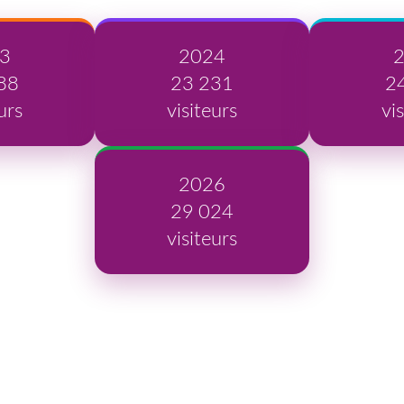
3
2024
88
23 231
2
urs
visiteurs
vi
2026
29 024
visiteurs