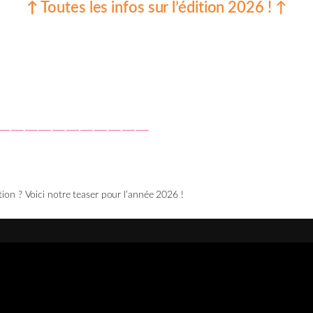
↑
Toutes les infos sur l’édition 2026 ! ↑
‾‾‾‾‾‾‾‾‾‾‾
tion ? Voici notre teaser pour l’année 2026 !