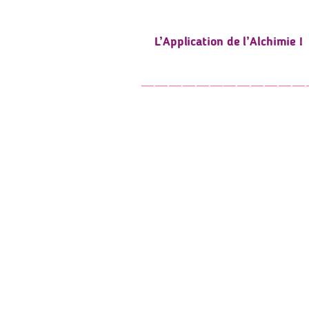
L’Application de l’Alchimie !
‾‾‾‾‾‾‾‾‾‾‾‾