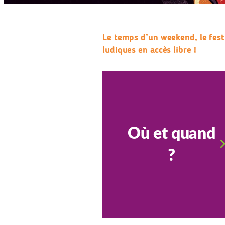
Le temps d’un weekend, le festi
ludiques en accès libre !
Où et quand
?