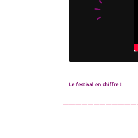
Le festival en chiffre !
‾‾‾‾‾‾‾‾‾‾‾‾